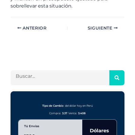
sobrellevar esta situación.
ANTERIOR
SIGUIENTE
A
C
r
a
c
t
h
e
B
i
g
u
v
o
s
o
r
c
s
í
a
a
r
Tipo de Cambio
del dólar hoy en Perú
s
Compra:
3.37
Venta:
3.408
Tú Envías
Dólares