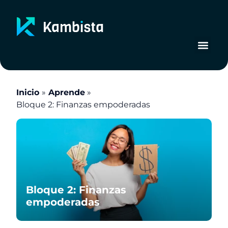
Ir
al
contenido
Inicio
Aprende
Bloque 2: Finanzas empoderadas
Bloque 2: Finanzas
empoderadas