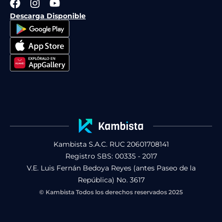
F
I
Y
a
n
o
Descarga Disponible
c
s
u
e
t
t
b
a
u
o
g
b
o
r
e
k
a
m
Kambista S.A.C. RUC 20601708141
Registro SBS: 00335 - 2017
V.E. Luis Fernán Bedoya Reyes (antes Paseo de la
República) No. 3617
© Kambista Todos los derechos reservados 2025