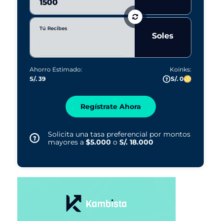
Tú Recibes
Soles
Ahorro Estimado:
Koinks:
S/. 39
S/. 0
Regístrate Ahora
Solicita una tasa preferencial por montos
mayores a
$5.000
o
S/. 18.000