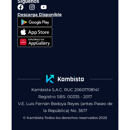
Síguenos
F
I
Y
a
n
o
Descarga Disponible
c
s
u
e
t
t
b
a
u
o
g
b
o
r
e
k
a
m
Kambista S.A.C. RUC 20601708141
Registro SBS: 00335 - 2017
V.E. Luis Fernán Bedoya Reyes (antes Paseo de
la República) No. 3617
© Kambista Todos los derechos reservados 2025