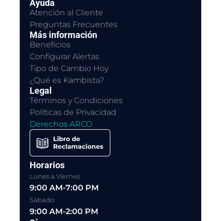
Ayuda
Atención al Cliente
Preguntas Frecuentes
Más información
Beneficios
Configurar Alertas
Tipo de Cambio Hoy
¿Qué es Kambista?
Legal
Términos y Condiciones
Políticas de Privacidad
Derechos ARCO
Horarios
Lunes a Viernes
9:00 AM-7:00 PM
Sábado
9:00 AM-2:00 PM