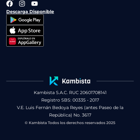
F
I
Y
a
n
o
Descarga Disponible
c
s
u
e
t
t
b
a
u
o
g
b
o
r
e
k
a
m
Kambista S.A.C. RUC 20601708141
Registro SBS: 00335 - 2017
V.E. Luis Fernán Bedoya Reyes (antes Paseo de la
República) No. 3617
© Kambista Todos los derechos reservados 2025