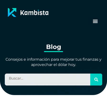
Ir
al
contenido
Blog
Consejos e información para mejorar tus finanzas y
aprovechar el dólar hoy.
B
u
s
c
a
r