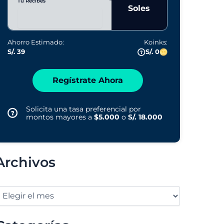
Tú Recibes
Soles
Ahorro Estimado:
Koinks:
S/. 39
S/. 0
Regístrate Ahora
Solicita una tasa preferencial por
montos mayores a
$5.000
o
S/. 18.000
Archivos