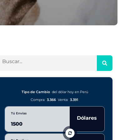
Tipo de Cambio
del dólar hoy en Perú
Compra:
3.366
Venta:
3.391
Tú Envías
Dólares