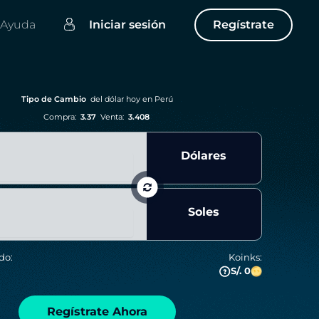
Ayuda
Iniciar sesión
Regístrate
Tipo de Cambio
del dólar hoy en Perú
Compra:
3.37
Venta:
3.408
Dólares
Soles
do:
Koinks:
S/. 0
Regístrate Ahora