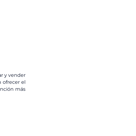
ar y vender
 ofrecer el
tención más