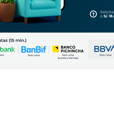
Solicit
o
S/. 1