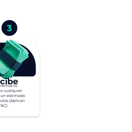
cibe
aremos tu
a cualquier
 un estimado
utos (Aplican
T&C).