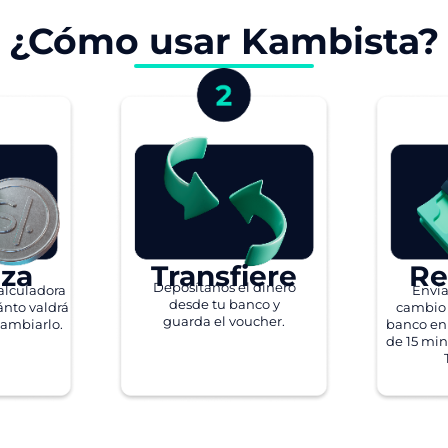
¿Cómo usar Kambista?
iza
Transfiere
Re
Deposítanos el dinero
alculadora
Envi
desde tu banco y
ánto valdrá
cambio 
guarda el voucher.
cambiarlo.
banco en
de 15 min