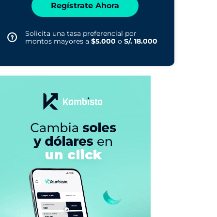
Regístrate Ahora
Solicita una tasa preferencial por
montos mayores a
$5.000
o
S/. 18.000