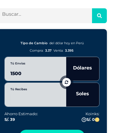
Tipo de Cambio
del dólar hoy en Perú
Compra:
3.37
Venta:
3.395
Tú Envías
Dólares
Tú Recibes
Soles
Ahorro Estimado:
Koinks:
S/. 39
S/. 0