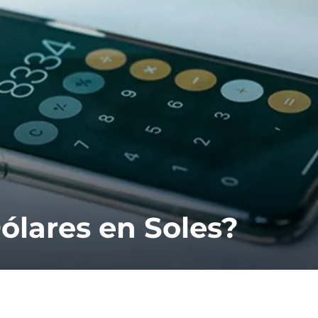
ólares en Soles?
A
C
r
a