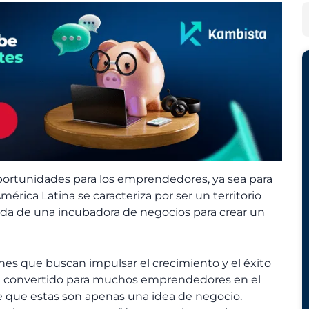
h
e
B
i
g
u
v
o
s
o
r
c
s
í
a
a
r
s
oportunidades para los emprendedores, ya sea para
érica Latina se caracteriza por ser un territorio
da de una incubadora de negocios para crear un
es que buscan impulsar el crecimiento y el éxito
 convertido para muchos emprendedores en el
e que estas son apenas una idea de negocio.