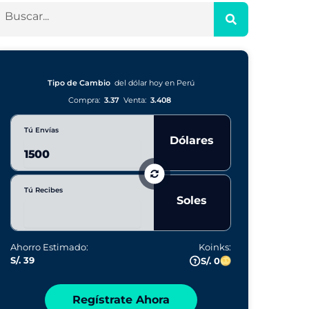
Tipo de Cambio
del dólar hoy en Perú
Compra:
3.37
Venta:
3.408
Tú Envías
Dólares
Tú Recibes
Soles
Ahorro Estimado:
Koinks:
S/. 39
S/. 0
Regístrate Ahora