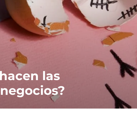
hacen las
 negocios?
A
C
r
a
c
t