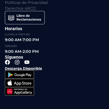
Políticas de Privacidad
Derechos ARCO
Horarios
Lunes a Viernes
9:00 AM-7:00 PM
Sábado
9:00 AM-2:00 PM
Síguenos
F
I
Y
a
n
o
Descarga Disponible
c
s
u
e
t
t
b
a
u
o
g
b
o
r
e
k
a
m