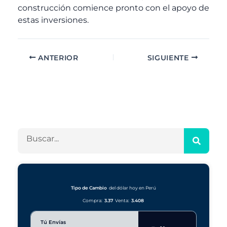
construcción comience pronto con el apoyo de
estas inversiones.
ANTERIOR
SIGUIENTE
A
C
r
a
c
t
h
e
B
i
g
u
v
o
s
o
r
c
s
í
a
a
r
Tipo de Cambio
del dólar hoy en Perú
s
Compra:
3.37
Venta:
3.408
Tú Envías