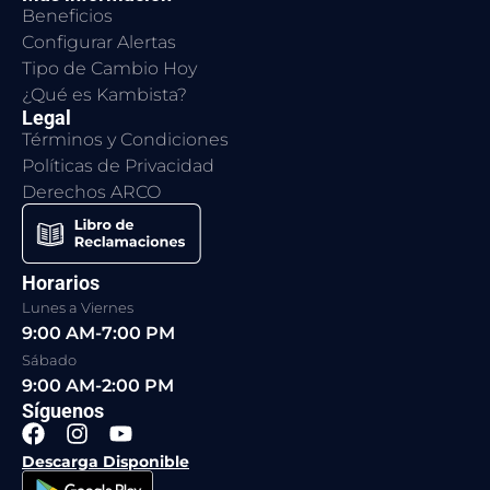
Beneficios
Configurar Alertas
Tipo de Cambio Hoy
¿Qué es Kambista?
Legal
Términos y Condiciones
Políticas de Privacidad
Derechos ARCO
Horarios
Lunes a Viernes
9:00 AM-7:00 PM
Sábado
9:00 AM-2:00 PM
Síguenos
F
I
Y
a
n
o
Descarga Disponible
c
s
u