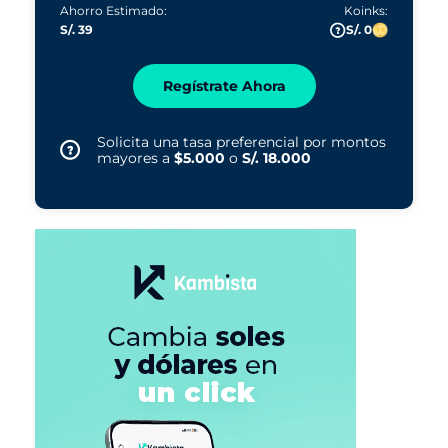
Ahorro Estimado:
Koinks:
S/. 39
S/. 0
Regístrate Ahora
Solicita una tasa preferencial por montos
mayores a
$5.000
o
S/. 18.000