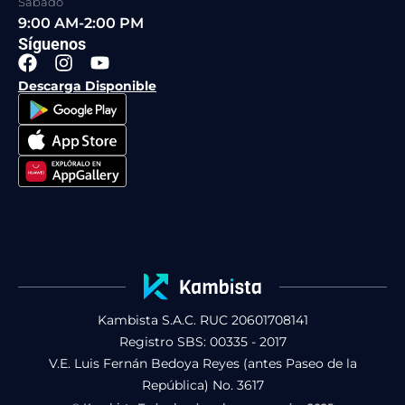
Sábado
9:00 AM-2:00 PM
Síguenos
F
I
Y
a
n
o
Descarga Disponible
c
s
u
e
t
t
b
a
u
o
g
b
o
r
e
k
a
m
Kambista S.A.C. RUC 20601708141
Registro SBS: 00335 - 2017
V.E. Luis Fernán Bedoya Reyes (antes Paseo de la
República) No. 3617