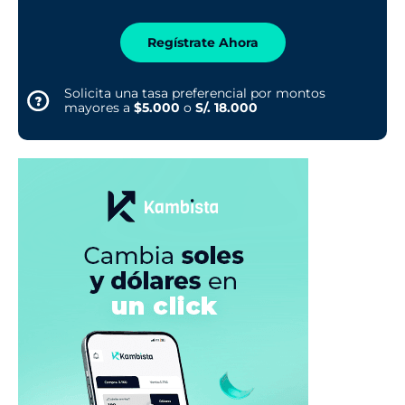
Regístrate Ahora
Solicita una tasa preferencial por montos
mayores a
$5.000
o
S/. 18.000