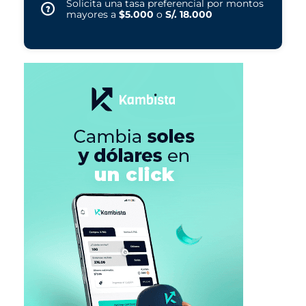
Solicita una tasa preferencial por montos
mayores a
$5.000
o
S/. 18.000