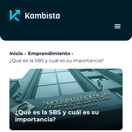
Ir
al
contenido
Inicio
Emprendimiento
¿Qué es la SBS y cuál es su importancia?
¿Qué es la SBS y cuál es su
importancia?