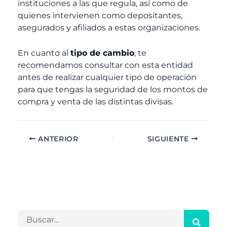
instituciones a las que regula, así como de
quienes intervienen como depositantes,
asegurados y afiliados a estas organizaciones.
En cuanto al
tipo de cambio
, te
recomendamos consultar con esta entidad
antes de realizar cualquier tipo de operación
para que tengas la seguridad de los montos de
compra y venta de las distintas divisas.
ANTERIOR
SIGUIENTE
A
C
r
a
c
t
h
e
B
i
g
u