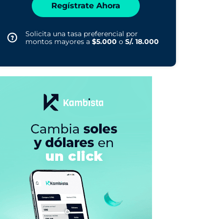
Regístrate Ahora
Solicita una tasa preferencial por
montos mayores a
$5.000
o
S/. 18.000