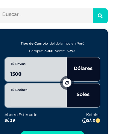
Tipo de Cambio
del dólar hoy en Perú
Compra:
3.366
Venta:
3.392
Tú Envías
Dólares
Tú Recibes
Soles
Ahorro Estimado:
Koinks:
S/. 39
S/. 0