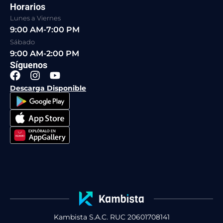
Horarios
Lunes a Viernes
9:00 AM-7:00 PM
Sábado
9:00 AM-2:00 PM
Síguenos
F
I
Y
a
n
o
Descarga Disponible
c
s
u
e
t
t
b
a
u
o
g
b
o
r
e
k
a
m
Kambista S.A.C. RUC 20601708141