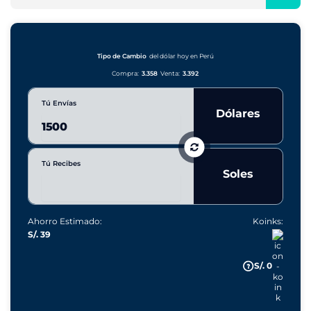
v
o
s
o
r
c
s
í
a
a
r
Tipo de Cambio
del dólar hoy en Perú
s
Compra:
3.358
Venta:
3.392
Tú Envías
Dólares
Tú Recibes
Soles
Ahorro Estimado:
Koinks:
S/. 39
S/. 0