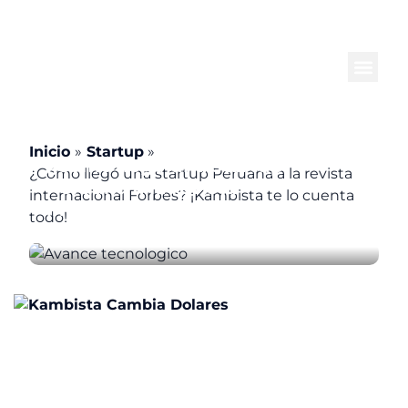
Ir
al
contenido
Inicio
Startup
¿Cómo llegó una startup
¿Cómo llegó una startup Peruana a la revista
Peruana a la revista
internacional Forbes? ¡Kambista te lo cuenta
internacional Forbes? ¡Kambista
todo!
te lo cuenta todo!