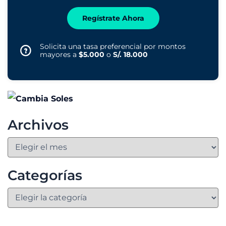
Regístrate Ahora
Solicita una tasa preferencial por montos
mayores a
$5.000
o
S/. 18.000
Archivos
Categorías