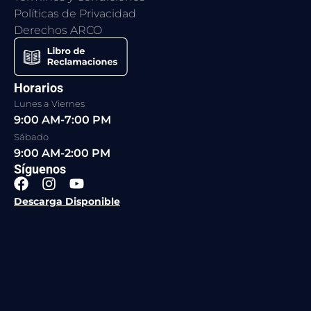
Políticas de Privacidad
Derechos ARCO
Horarios
Lunes a Viernes
9:00 AM-7:00 PM
Sábado
9:00 AM-2:00 PM
Síguenos
F
I
Y
a
n
o
Descarga Disponible
c
s
u
e
t
t
b
a
u
o
g
b
o
r
e
k
a
m