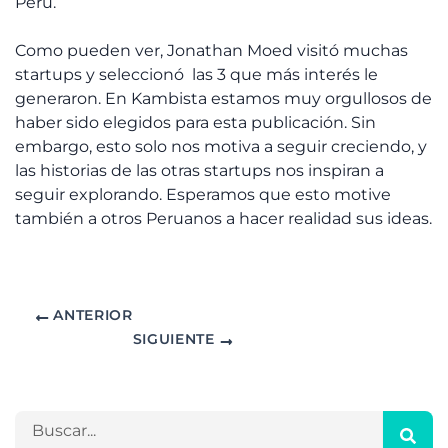
Perú.
Como pueden ver, Jonathan Moed visitó muchas
startups y seleccionó las 3 que más interés le
generaron. En Kambista estamos muy orgullosos de
haber sido elegidos para esta publicación. Sin
embargo, esto solo nos motiva a seguir creciendo, y
las historias de las otras startups nos inspiran a
seguir explorando. Esperamos que esto motive
también a otros Peruanos a hacer realidad sus ideas.
ANTERIOR
SIGUIENTE
A
C
r
a
c
t
h
e
B
i
g
u