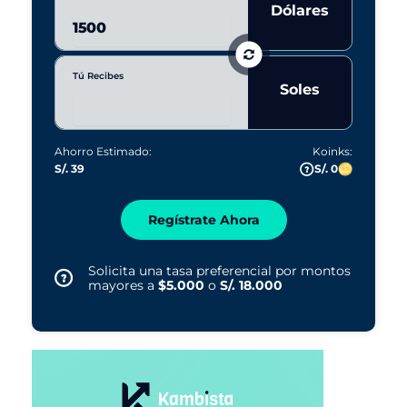
Dólares
Tú Recibes
Soles
Ahorro Estimado:
Koinks:
S/. 39
S/. 0
Regístrate Ahora
Solicita una tasa preferencial por montos
mayores a
$5.000
o
S/. 18.000