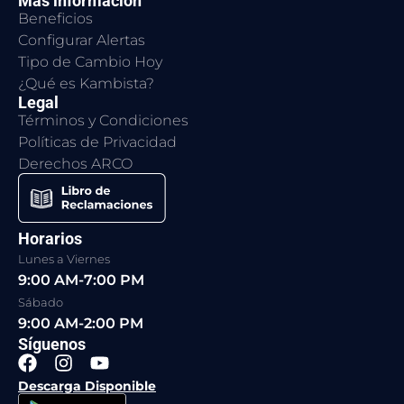
Más información
Beneficios
Configurar Alertas
Tipo de Cambio Hoy
¿Qué es Kambista?
Legal
Términos y Condiciones
Políticas de Privacidad
Derechos ARCO
Horarios
Lunes a Viernes
9:00 AM-7:00 PM
Sábado
9:00 AM-2:00 PM
Síguenos
F
I
Y
a
n
o
Descarga Disponible
c
s
u