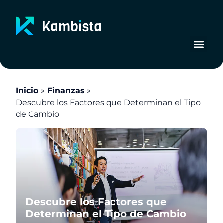
Ir
al
contenido
Inicio
Finanzas
Descubre los Factores que Determinan el Tipo
de Cambio
Descubre los Factores que
Determinan el Tipo de Cambio