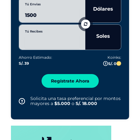
Tú Envías
Dólares
Tú Recibes
Soles
Ahorro Estimado:
Koinks:
S/. 39
S/. 0
Regístrate Ahora
Solicita una tasa preferencial por montos
mayores a
$5.000
o
S/. 18.000