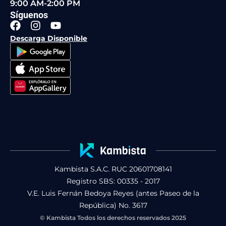
9:00 AM-2:00 PM
Síguenos
F
I
Y
a
n
o
Descarga Disponible
c
s
u
e
t
t
b
a
u
o
g
b
o
r
e
k
a
m
Kambista S.A.C. RUC 20601708141
Registro SBS: 00335 - 2017
V.E. Luis Fernán Bedoya Reyes (antes Paseo de la
República) No. 3617
© Kambista Todos los derechos reservados 2025