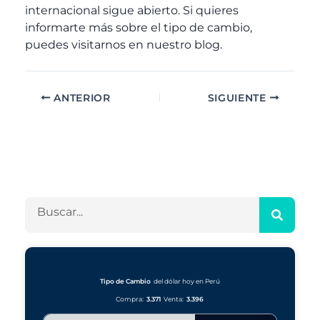
internacional sigue abierto. Si quieres
informarte más sobre el tipo de cambio,
puedes visitarnos en nuestro blog.
ANTERIOR
SIGUIENTE
A
C
r
a
c
t
h
e
B
i
g
u
v
o
s
o
r
c
s
í
a
a
r
Tipo de Cambio
del dólar hoy en Perú
s
Compra:
3.371
Venta:
3.396