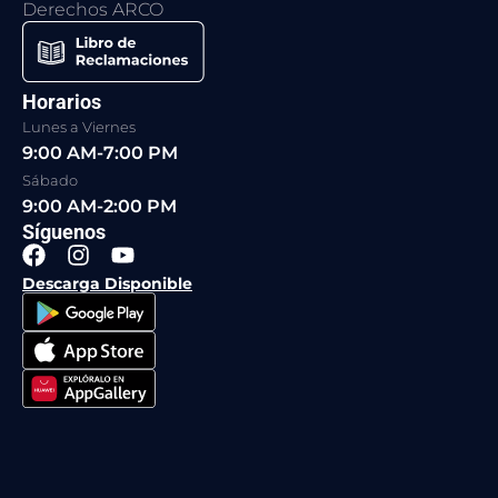
Derechos ARCO
Horarios
Lunes a Viernes
9:00 AM-7:00 PM
Sábado
9:00 AM-2:00 PM
Síguenos
F
I
Y
a
n
o
Descarga Disponible
c
s
u
e
t
t
b
a
u
o
g
b
o
r
e
k
a
m