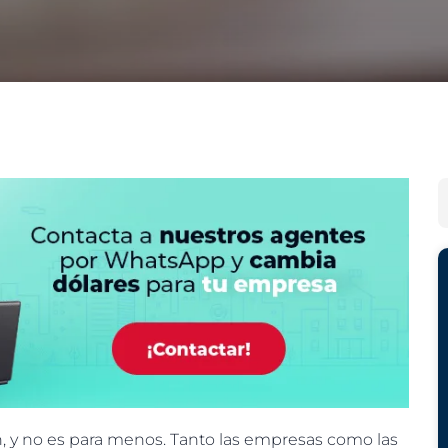
A
C
r
a
c
t
h
e
B
i
g
u
v
o
s
o
r
c
s
í
a
a
r
s
n, y no es para menos. Tanto las empresas como las