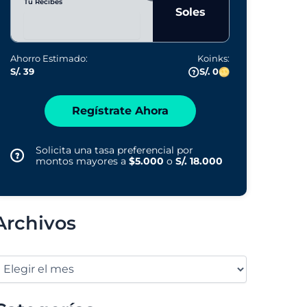
Tú Recibes
Soles
Ahorro Estimado:
Koinks:
S/. 39
S/. 0
Regístrate Ahora
Solicita una tasa preferencial por
montos mayores a
$5.000
o
S/. 18.000
Archivos