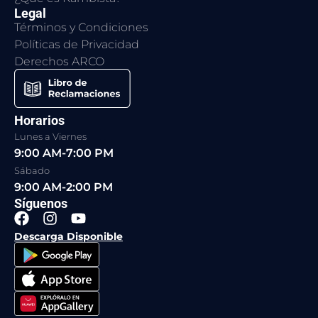
Legal
Términos y Condiciones
Políticas de Privacidad
Derechos ARCO
Horarios
Lunes a Viernes
9:00 AM-7:00 PM
Sábado
9:00 AM-2:00 PM
Síguenos
F
I
Y
a
n
o
Descarga Disponible
c
s
u
e
t
t
b
a
u
o
g
b
o
r
e