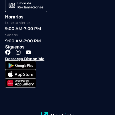
Horarios
Lunes a Viernes
9:00 AM-7:00 PM
Sábado
9:00 AM-2:00 PM
Síguenos
F
I
Y
a
n
o
Descarga Disponible
c
s
u
e
t
t
b
a
u
o
g
b
o
r
e
k
a
m