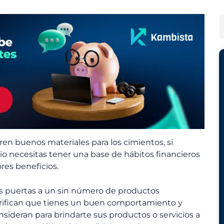
c
t
h
e
B
i
g
u
v
o
s
o
r
c
s
í
a
a
r
s
eren buenos materiales para los cimientos, si
cio necesitas tener una base de hábitos financieros
res beneficios.
 las puertas a un sin número de productos
verifican que tienes un buen comportamiento y
nsideran para brindarte sus productos o servicios a