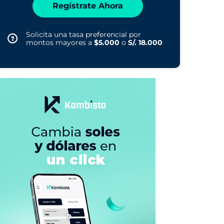
Regístrate Ahora
Solicita una tasa preferencial por
montos mayores a
$5.000
o
S/. 18.000