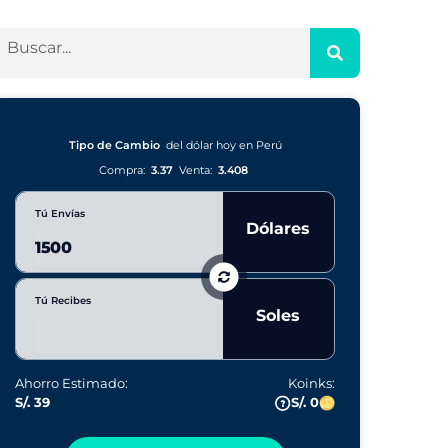
Tipo de Cambio
del dólar hoy en Perú
Compra:
3.37
Venta:
3.408
Tú Envías
Dólares
Tú Recibes
Soles
Ahorro Estimado:
Koinks:
S/. 39
S/. 0