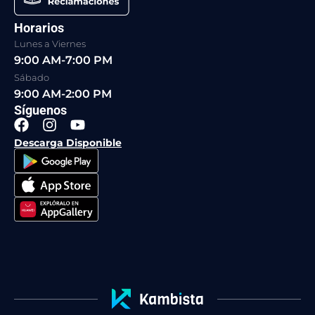
Horarios
Lunes a Viernes
9:00 AM-7:00 PM
Sábado
9:00 AM-2:00 PM
Síguenos
F
I
Y
a
n
o
Descarga Disponible
c
s
u
e
t
t
b
a
u
o
g
b
o
r
e
k
a
m