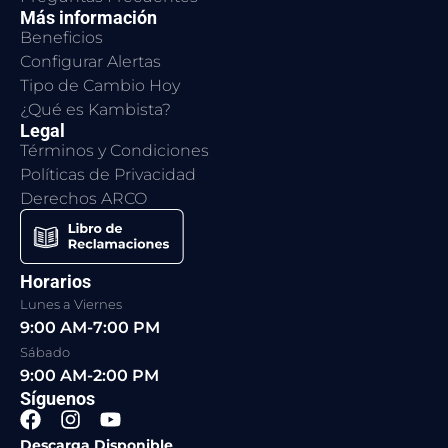
Más información
Beneficios
Configurar Alertas
Tipo de Cambio Hoy
¿Qué es Kambista?
Legal
Términos y Condiciones
Políticas de Privacidad
Derechos ARCO
Horarios
Lunes a Viernes
9:00 AM-7:00 PM
Sábado
9:00 AM-2:00 PM
Síguenos
F
I
Y
a
n
o
Descarga Disponible