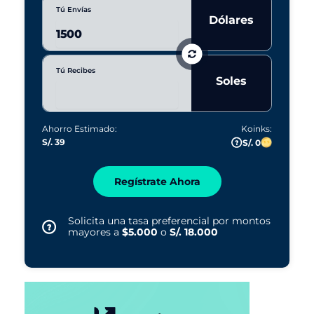
Tú Envías
Dólares
Tú Recibes
Soles
Ahorro Estimado:
Koinks:
S/. 39
S/. 0
Regístrate Ahora
Solicita una tasa preferencial por montos
mayores a
$5.000
o
S/. 18.000