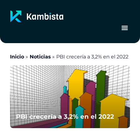
Ir
al
contenido
Inicio
Noticias
PBI crecería a 3,2% en el 2022
PBI crecería a 3,2% en el 2022