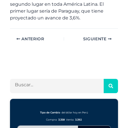
segundo lugar en toda América Latina. El
primer lugar sería de Paraguay, que tiene
proyectado un avance de 3,6%.
ANTERIOR
SIGUIENTE
A
C
r
a
c
t
h
e
B
i
g
u
v
o
s
o
r
c
s
í
a
a
r
Tipo de Cambio
del dólar hoy en Perú
s
Compra:
3.358
Venta:
3.392