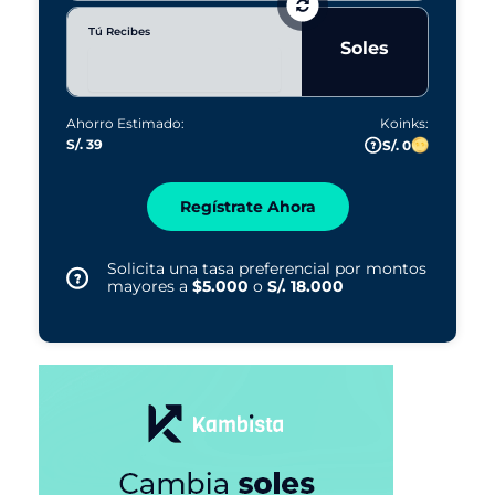
Tú Recibes
Soles
Ahorro Estimado:
Koinks:
S/. 39
S/. 0
Regístrate Ahora
Solicita una tasa preferencial por montos
mayores a
$5.000
o
S/. 18.000