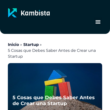
Ir
al
contenido
Inicio
Startup
5 Cosas que Debes Saber Antes de Crear una
Startup
5 Cosas que Debes Saber Antes
de Crear una Startup