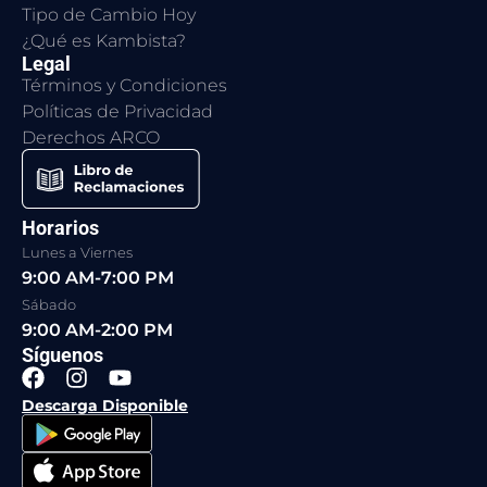
Tipo de Cambio Hoy
¿Qué es Kambista?
Legal
Términos y Condiciones
Políticas de Privacidad
Derechos ARCO
Horarios
Lunes a Viernes
9:00 AM-7:00 PM
Sábado
9:00 AM-2:00 PM
Síguenos
F
I
Y
a
n
o
Descarga Disponible
c
s
u
e
t
t
b
a
u