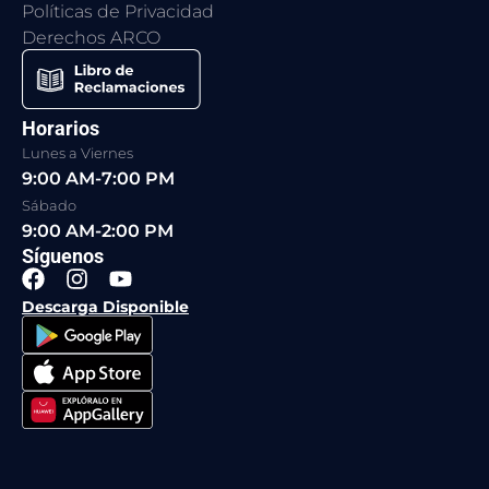
Políticas de Privacidad
Derechos ARCO
Horarios
Lunes a Viernes
9:00 AM-7:00 PM
Sábado
9:00 AM-2:00 PM
Síguenos
F
I
Y
a
n
o
Descarga Disponible
c
s
u
e
t
t
b
a
u
o
g
b
o
r
e
k
a
m