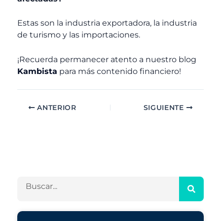
Estas son la industria exportadora, la industria
de turismo y las importaciones.
¡Recuerda permanecer atento a nuestro blog
Kambista
para más contenido financiero!
ANTERIOR
SIGUIENTE
A
C
r
a
c
t
h
e
B
i
g
u
v
o
s
o
r
c
s
í
a