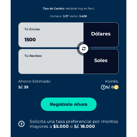
a
r
Tipo de Cambio
del dólar hoy en Perú
s
Compra:
3.37
Venta:
3.408
Tú Envías
Dólares
Tú Recibes
Soles
Ahorro Estimado:
Koinks:
S/. 39
S/. 0
Regístrate Ahora
Solicita una tasa preferencial por montos
mayores a
$5.000
o
S/. 18.000