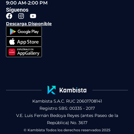
9:00 AM-2:00 PM
Síguenos
F
I
Y
a
n
o
Descarga Disponible
c
s
u
e
t
t
b
a
u
o
g
b
o
r
e
k
a
m
Kambista S.A.C. RUC 20601708141
Registro SBS: 00335 - 2017
V.E. Luis Fernán Bedoya Reyes (antes Paseo de la
República) No. 3617
© Kambista Todos los derechos reservados 2025