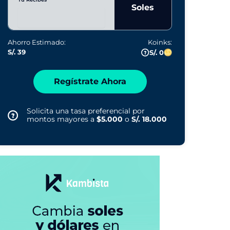
Soles
Ahorro Estimado:
Koinks:
S/. 39
S/. 0
Regístrate Ahora
Solicita una tasa preferencial por
montos mayores a
$5.000
o
S/. 18.000