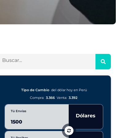
Tipo de Cambio
del dólar hoy en Perú
Compra:
3.366
Venta:
3.392
Tú Envías
Dólares
Tú Recibes