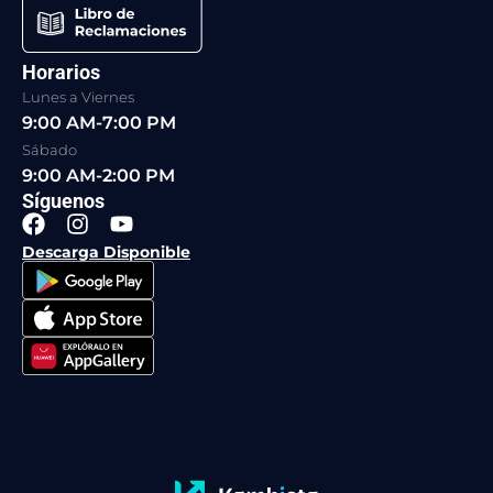
Horarios
Lunes a Viernes
9:00 AM-7:00 PM
Sábado
9:00 AM-2:00 PM
Síguenos
F
I
Y
a
n
o
Descarga Disponible
c
s
u
e
t
t
b
a
u
o
g
b
o
r
e
k
a
m