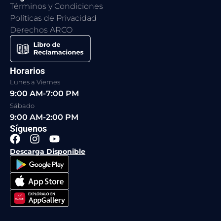
Términos y Condiciones
Políticas de Privacidad
Derechos ARCO
Horarios
Lunes a Viernes
9:00 AM-7:00 PM
Sábado
9:00 AM-2:00 PM
Síguenos
F
I
Y
a
n
o
Descarga Disponible
c
s
u
e
t
t
b
a
u
o
g
b
o
r
e
k
a