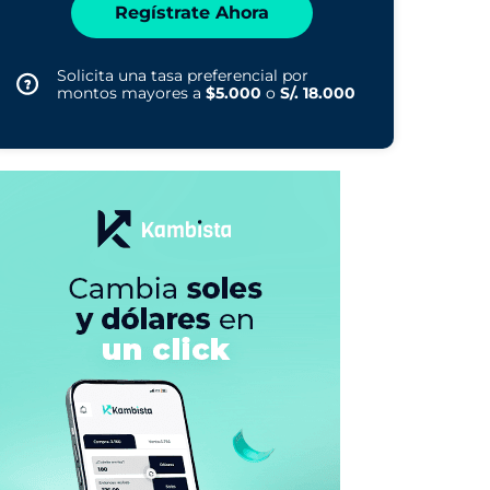
Regístrate Ahora
Solicita una tasa preferencial por
montos mayores a
$5.000
o
S/. 18.000