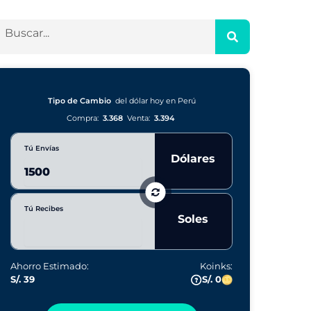
Tipo de Cambio
del dólar hoy en Perú
Compra:
3.368
Venta:
3.394
Tú Envías
Dólares
Tú Recibes
Soles
Ahorro Estimado:
Koinks:
S/. 39
S/. 0