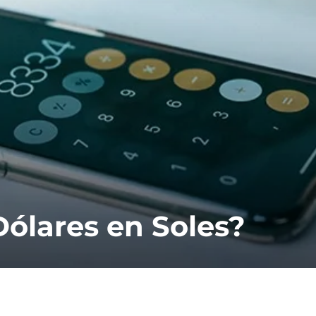
Dólares en Soles?
A
C
r
a