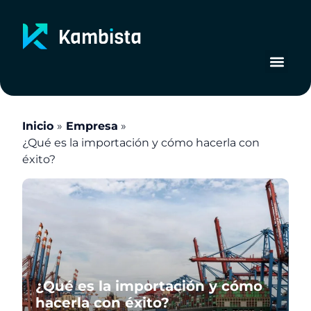
Ir
al
contenido
Inicio
Empresa
¿Qué es la importación y cómo hacerla con
éxito?
¿Qué es la importación y cómo
hacerla con éxito?