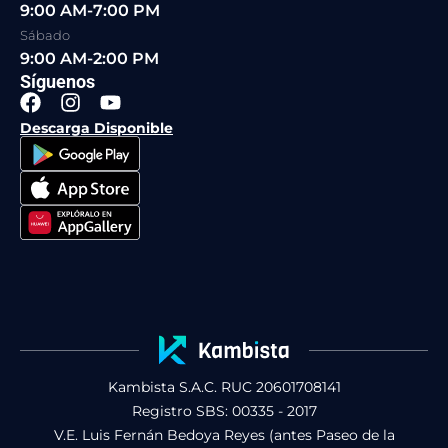
9:00 AM-7:00 PM
Sábado
9:00 AM-2:00 PM
Síguenos
F
I
Y
a
n
o
Descarga Disponible
c
s
u
e
t
t
b
a
u
o
g
b
o
r
e
k
a
m
Kambista S.A.C. RUC 20601708141
Registro SBS: 00335 - 2017
V.E. Luis Fernán Bedoya Reyes (antes Paseo de la