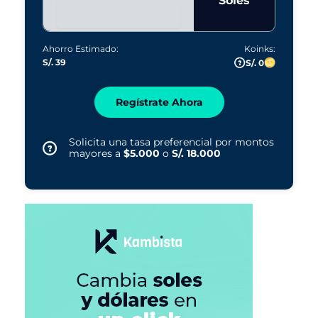
Soles
Ahorro Estimado:
Koinks:
S/. 39
S/. 0
Regístrate Ahora
Solicita una tasa preferencial por montos
mayores a
$5.000
o
S/. 18.000