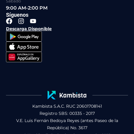
Sábado
9:00 AM-2:00 PM
Síguenos
F
I
Y
a
n
o
Descarga Disponible
c
s
u
e
t
t
b
a
u
o
g
b
o
r
e
k
a
m
Kambista S.A.C. RUC 20601708141
Registro SBS: 00335 - 2017
V.E. Luis Fernán Bedoya Reyes (antes Paseo de la
República) No. 3617