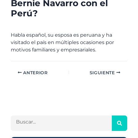
Bernie Navarro con el
Perú?
Habla español, su esposa es peruana y ha
visitado el país en múltiples ocasiones por
motivos familiares y empresariales.
ANTERIOR
SIGUIENTE
A
C
r
a
c
t
h
e
B
i
g
u
v
o
s
o
r
c