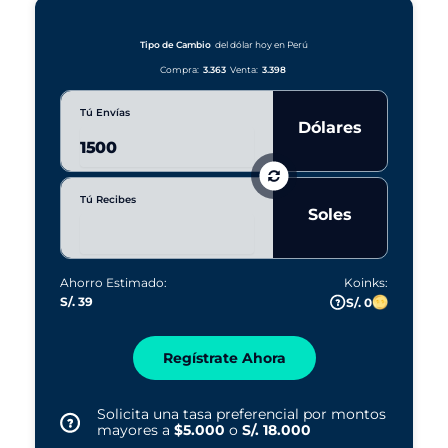
s
í
a
a
r
Tipo de Cambio
del dólar hoy en Perú
s
Compra:
3.363
Venta:
3.398
Tú Envías
Dólares
Tú Recibes
Soles
Ahorro Estimado:
Koinks:
S/. 39
S/. 0
Regístrate Ahora
Solicita una tasa preferencial por montos
mayores a
$5.000
o
S/. 18.000