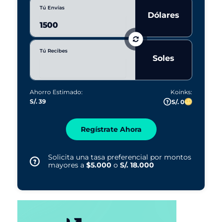
Tú Envías
Dólares
Tú Recibes
Soles
Ahorro Estimado:
Koinks:
S/. 39
S/. 0
Regístrate Ahora
Solicita una tasa preferencial por montos
mayores a
$5.000
o
S/. 18.000