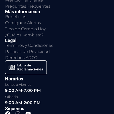
Atención al Cliente
Preguntas Frecuentes
Más información
Beneficios
Configurar Alertas
Tipo de Cambio Hoy
¿Qué es Kambista?
Legal
Términos y Condiciones
Políticas de Privacidad
Derechos ARCO
Horarios
Lunes a Viernes
9:00 AM-7:00 PM
Sábado
9:00 AM-2:00 PM
Síguenos
F
I
Y