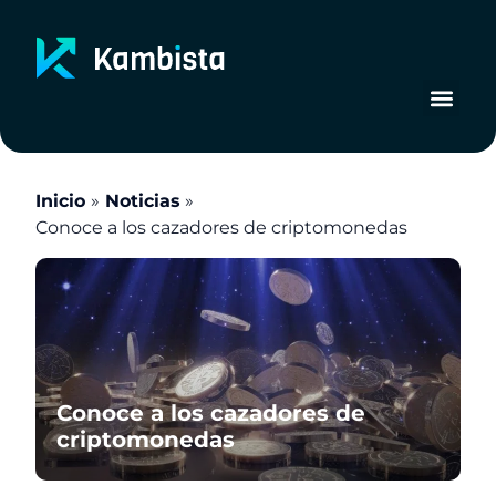
Ir
al
contenido
Inicio
Noticias
Conoce a los cazadores de criptomonedas
Conoce a los cazadores de
criptomonedas