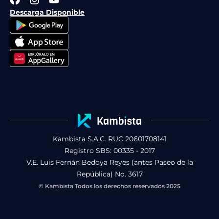
a
n
o
Descarga Disponible
c
s
u
e
t
t
b
a
u
o
g
b
o
r
e
k
a
m
Kambista S.A.C. RUC 20601708141
Registro SBS: 00335 - 2017
V.E. Luis Fernán Bedoya Reyes (antes Paseo de la
República) No. 3617
© Kambista Todos los derechos reservados 2025