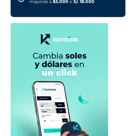
mayores a
$5.000
o
S/. 18.000