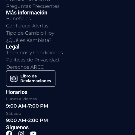
Preguntas Frecuentes
Más información
Beneficios
Configurar Alertas
Tipo de Cambio Hoy
¿Qué es Kambista?
Legal
Términos y Condiciones
Políticas de Privacidad
Derechos ARCO
Horarios
Lunes a Viernes
9:00 AM-7:00 PM
Sábado
9:00 AM-2:00 PM
Síguenos
F
I
Y