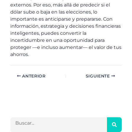
externos. Por eso, más allá de predecir si el
dólar sube o baja en las elecciones, lo
importante es anticiparse y prepararse. Con
información, estrategia y decisiones financieras
inteligentes, puedes convertir la
incertidumbre en una oportunidad para
proteger —e incluso aumentar— el valor de tus
ahorros.
ANTERIOR
SIGUIENTE
A
C
r
a
c
t
h
e
B
i
g
u
v
o
s