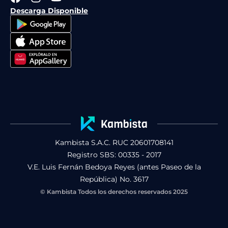
a
n
o
Descarga Disponible
c
s
u
e
t
t
b
a
u
o
g
b
o
r
e
k
a
m
Kambista S.A.C. RUC 20601708141
Registro SBS: 00335 - 2017
V.E. Luis Fernán Bedoya Reyes (antes Paseo de la
República) No. 3617
© Kambista Todos los derechos reservados 2025