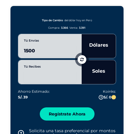
o
r
c
s
í
a
a
r
Tipo de Cambio
del dólar hoy en Perú
s
Compra:
3.366
Venta:
3.391
Tú Envías
Dólares
Tú Recibes
Soles
Ahorro Estimado:
Koinks:
S/. 39
S/. 0
Regístrate Ahora
Solicita una tasa preferencial por montos