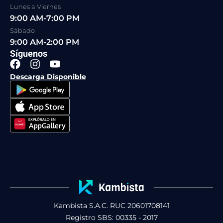
Lunes a Viernes
9:00 AM-7:00 PM
Sábado
9:00 AM-2:00 PM
Síguenos
F
I
Y
a
n
o
Descarga Disponible
c
s
u
e
t
t
b
a
u
o
g
b
o
r
e
k
a
m
Kambista S.A.C. RUC 20601708141
Registro SBS: 00335 - 2017