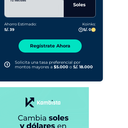
Tú Recibes
Soles
Ahorro Estimado:
Koinks:
S/. 39
S/. 0
Regístrate Ahora
Solicita una tasa preferencial por
montos mayores a
$5.000
o
S/. 18.000