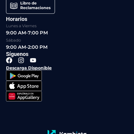
Horarios
Lunes a Viernes
9:00 AM-7:00 PM
Sábado
9:00 AM-2:00 PM
Síguenos
F
I
Y
a
n
o
Descarga Disponible
c
s
u
e
t
t
b
a
u
o
g
b
o
r
e
k
a
m