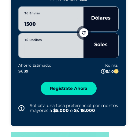
Compra:
3.37
Venta:
3.408
Tú Envías
Dólares
Tú Recibes
Soles
Ahorro Estimado:
Koinks:
S/. 39
S/. 0
Regístrate Ahora
Solicita una tasa preferencial por montos
mayores a
$5.000
o
S/. 18.000