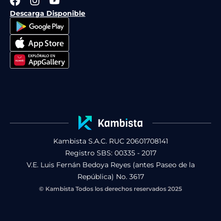
F
I
Y
a
n
o
Descarga Disponible
c
s
u
e
t
t
b
a
u
o
g
b
o
r
e
k
a
m
Kambista S.A.C. RUC 20601708141
Registro SBS: 00335 - 2017
V.E. Luis Fernán Bedoya Reyes (antes Paseo de la
República) No. 3617
© Kambista Todos los derechos reservados 2025