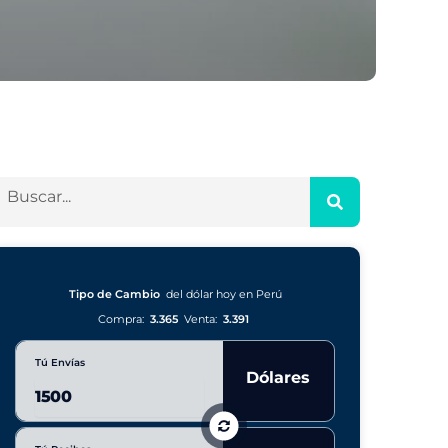
Tipo de Cambio
del dólar hoy en Perú
Compra:
3.365
Venta:
3.391
Tú Envías
Dólares