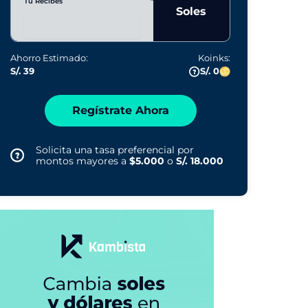
Tú Recibes
Soles
Ahorro Estimado:
Koinks:
S/. 39
S/. 0
Regístrate Ahora
Solicita una tasa preferencial por
montos mayores a
$5.000
o
S/. 18.000