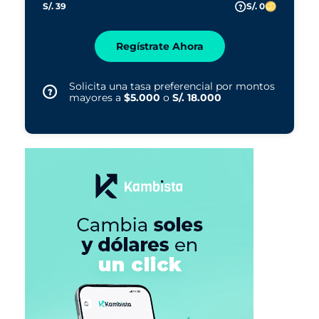
S/. 39
S/. 0
Regístrate Ahora
Solicita una tasa preferencial por montos
mayores a
$5.000
o
S/. 18.000