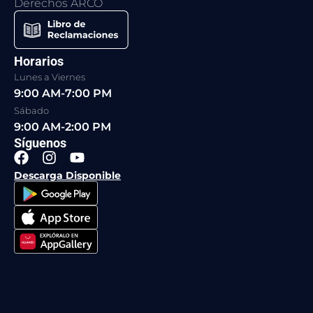
Derechos ARCO
Horarios
Lunes a Viernes
9:00 AM-7:00 PM
Sábado
9:00 AM-2:00 PM
Síguenos
F
I
Y
a
n
o
Descarga Disponible
c
s
u
e
t
t
b
a
u
o
g
b
o
r
e
k
a
m