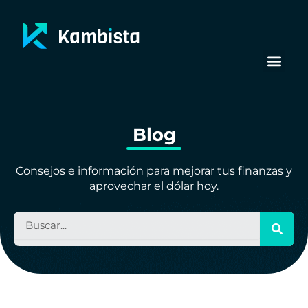
Ir
al
contenido
Blog
Consejos e información para mejorar tus finanzas y
aprovechar el dólar hoy.
B
u
s
c
a
r