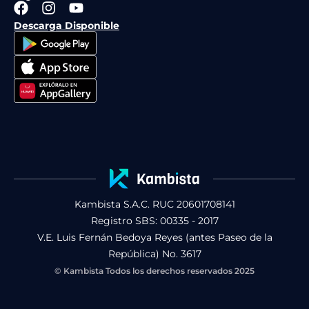
F
I
Y
a
n
o
Descarga Disponible
c
s
u
e
t
t
b
a
u
o
g
b
o
r
e
k
a
m
Kambista S.A.C. RUC 20601708141
Registro SBS: 00335 - 2017
V.E. Luis Fernán Bedoya Reyes (antes Paseo de la
República) No. 3617
© Kambista Todos los derechos reservados 2025