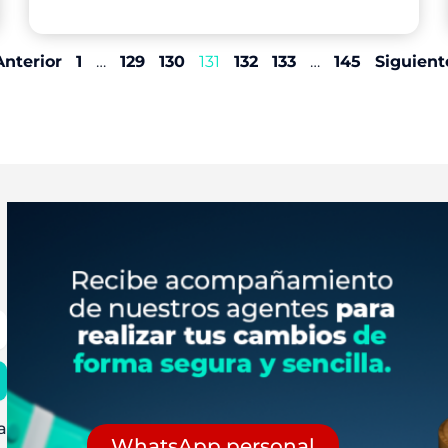
Anterior
1
…
129
130
131
132
133
…
145
Siguient
a
WhatsApp personal