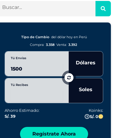
Tipo de Cambio
del dólar hoy en Perú
Compra:
3.358
Venta:
3.392
Tú Envías
Dólares
Tú Recibes
Soles
Ahorro Estimado:
Koinks:
S/. 39
S/. 0
Regístrate Ahora