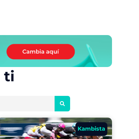
ti
Kambista