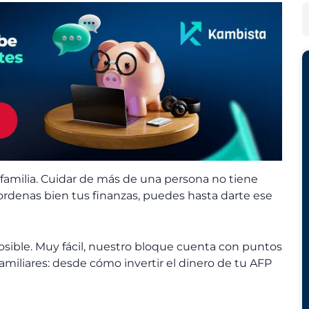
h
e
B
i
g
u
v
o
s
o
r
c
s
í
a
a
r
s
familia. Cuidar de más de una persona no tiene
ordenas bien tus finanzas, puedes hasta darte ese
sible. Muy fácil, nuestro bloque cuenta con puntos
 familiares: desde cómo invertir el dinero de tu AFP