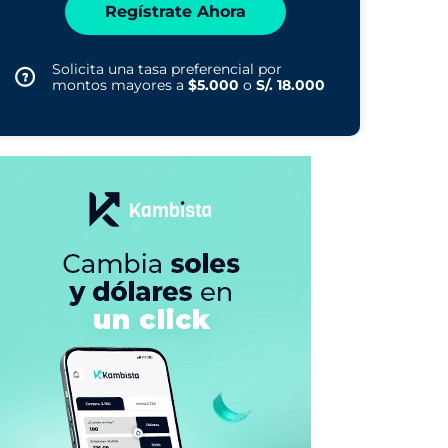
Regístrate Ahora
Solicita una tasa preferencial por
montos mayores a
$5.000
o
S/. 18.000