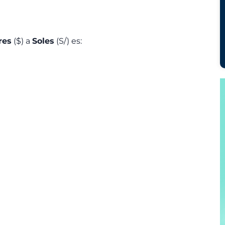
res
($) a
Soles
(S/) es: