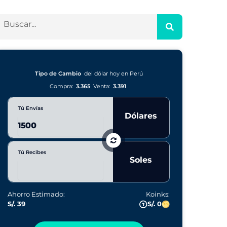
Tipo de Cambio
del dólar hoy en Perú
Compra:
3.365
Venta:
3.391
Tú Envías
Dólares
Tú Recibes
Soles
Ahorro Estimado:
Koinks:
S/. 39
S/. 0