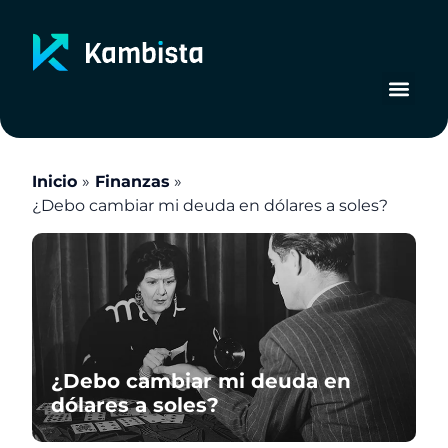
Ir
al
contenido
Inicio
Finanzas
¿Debo cambiar mi deuda en dólares a soles?
¿Debo cambiar mi deuda en
dólares a soles?