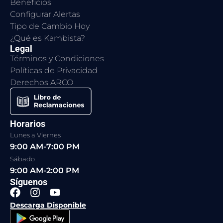
Beneficios
Configurar Alertas
Tipo de Cambio Hoy
¿Qué es Kambista?
Legal
Términos y Condiciones
Políticas de Privacidad
Derechos ARCO
Horarios
Lunes a Viernes
9:00 AM-7:00 PM
Sábado
9:00 AM-2:00 PM
Síguenos
F
I
Y
a
n
o
Descarga Disponible
c
s
u