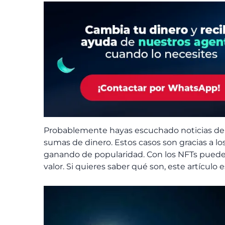
Probablemente hayas escuchado noticias de
sumas de dinero. Estos casos son gracias a lo
ganando de popularidad. Con los NFTs puede
valor. Si quieres saber qué son, este artículo es