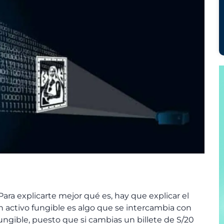
Para explicarte mejor qué es, hay que explicar el
 activo fungible es algo que se intercambia con
 fungible, puesto que si cambias un billete de S/20