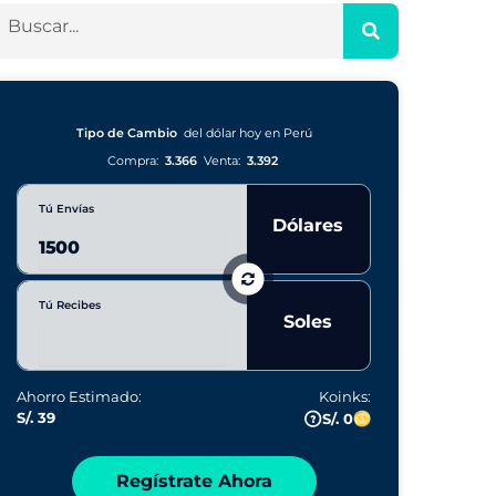
Tipo de Cambio
del dólar hoy en Perú
Compra:
3.366
Venta:
3.392
Tú Envías
Dólares
Tú Recibes
Soles
Ahorro Estimado:
Koinks:
S/. 39
S/. 0
Regístrate Ahora