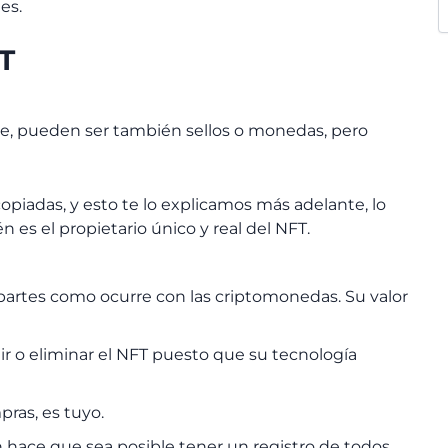
ones.
FT
e, pueden ser también sellos o monedas, pero
piadas, y esto te lo explicamos más adelante, lo
n es el propietario único y real del NFT.
partes como ocurre con las criptomonedas. Su valor
ir o eliminar el NFT puesto que su tecnología
ras, es tuyo.
 hace que sea posible tener un registro de todos