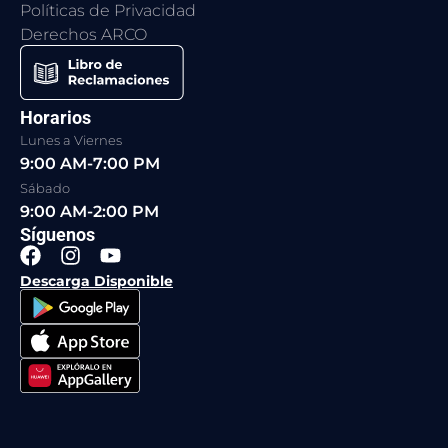
Políticas de Privacidad
Derechos ARCO
Horarios
Lunes a Viernes
9:00 AM-7:00 PM
Sábado
9:00 AM-2:00 PM
Síguenos
F
I
Y
a
n
o
Descarga Disponible
c
s
u
e
t
t
b
a
u
o
g
b
o
r
e
k
a
m