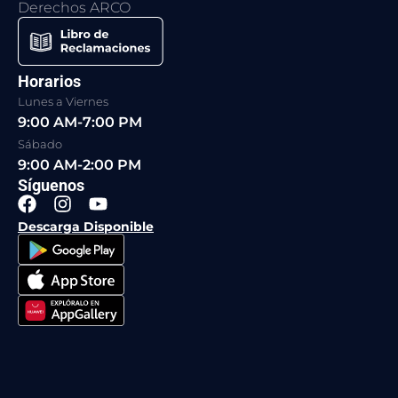
Derechos ARCO
Horarios
Lunes a Viernes
9:00 AM-7:00 PM
Sábado
9:00 AM-2:00 PM
Síguenos
F
I
Y
a
n
o
Descarga Disponible
c
s
u
e
t
t
b
a
u
o
g
b
o
r
e
k
a
m